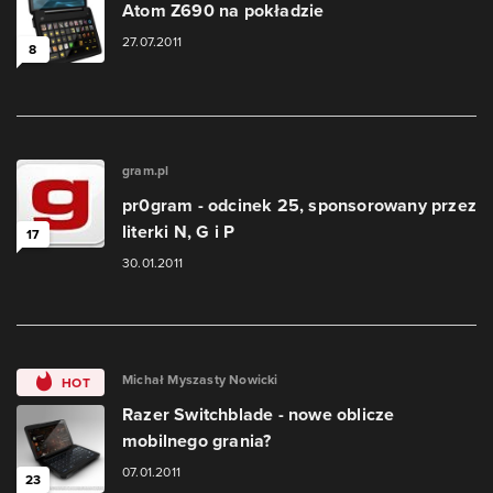
Atom Z690 na pokładzie
27.07.2011
8
gram.pl
pr0gram - odcinek 25, sponsorowany przez
literki N, G i P
17
30.01.2011
Michał Myszasty Nowicki
HOT
Razer Switchblade - nowe oblicze
mobilnego grania?
07.01.2011
23