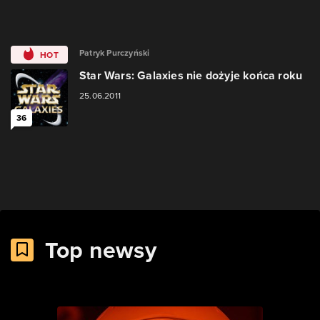
Patryk Purczyński
HOT
Star Wars: Galaxies nie dożyje końca roku
25.06.2011
36
Top newsy