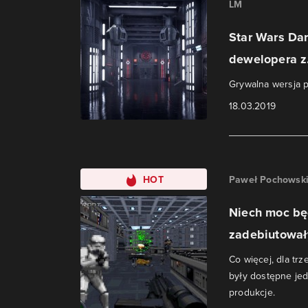
LM
Star Wars Dar
dewelopera z.
Grywalna wersja 
18.03.2019
HOT
Paweł Pochowsk
Niech moc będ
zadebiutowały
Co więcej, dla trz
były dostępne jed
produkcje.