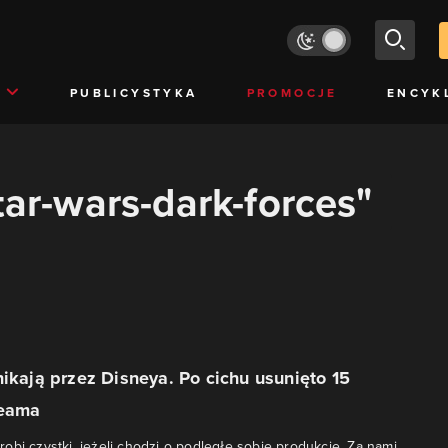
PUBLICYSTYKA
PROMOCJE
ENCYK
tar-wars-dark-forces"
nikają przez Disneya. Po cichu usunięto 15
teama
obi czystki, jeżeli chodzi o podległe sobie produkcje. Za nami