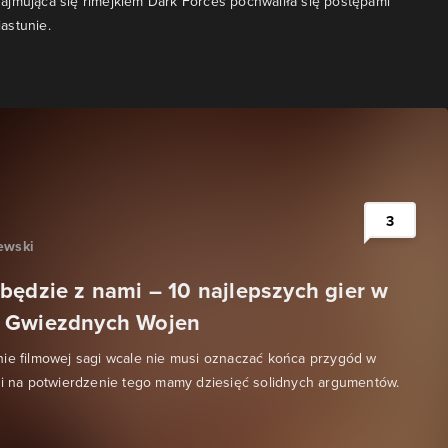
jmująca się rimejkiem Dark Forces pochwaliła się postępami
astunie.
3
ewski
będzie z nami – 10 najlepszych gier w
 Gwiezdnych Wojen
ie filmowej sagi wcale nie musi oznaczać końca przygód w
 i na potwierdzenie tego mamy dziesięć solidnych argumentów.