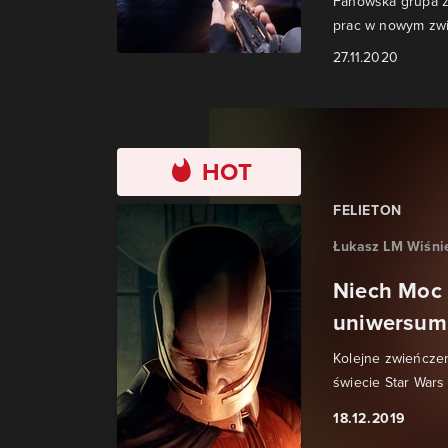
Fanowska grupa za
prac w nowym zwi
27.11.2020
HOT
FELIETON
Łukasz LM Wiśni
Niech Moc 
uniwersum
Kolejne zwieńczen
świecie Star Wars
18.12.2019