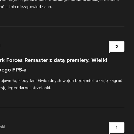
ań – fala niezapowiedziana.
i
2
rk Forces Remaster z datą premiery. Wielki
wego FPS-a
 ujawniło, kiedy fani Gwiezdnych wojen będą mieli okazję zagrać
ję legendarnej strzelanki.
ski
1