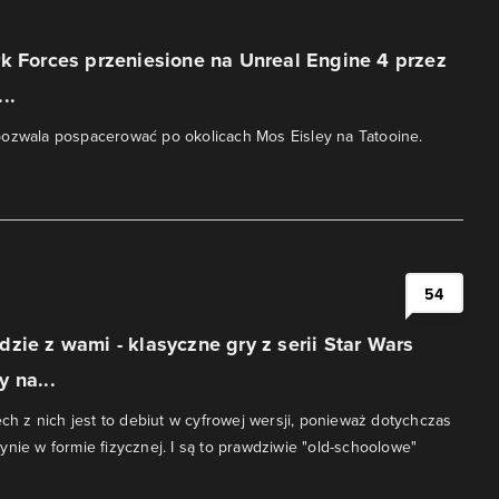
k Forces przeniesione na Unreal Engine 4 przez
..
pozwala pospacerować po okolicach Mos Eisley na Tatooine.
i
54
zie z wami - klasyczne gry z serii Star Wars
 na...
ech z nich jest to debiut w cyfrowej wersji, ponieważ dotychczas
ynie w formie fizycznej. I są to prawdziwie "old-schoolowe"