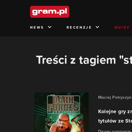
NEWS
RECENZJE
QUIZY
Treści z tagiem "s
Maciej Petryszyn
Kolejne gry z
tytułów ze S
Disney ponownie r