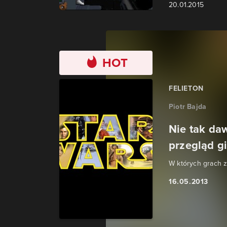
20.01.2015
HOT
FELIETON
Piotr Bajda
Nie tak da
przegląd gi
W których grach z
16.05.2013