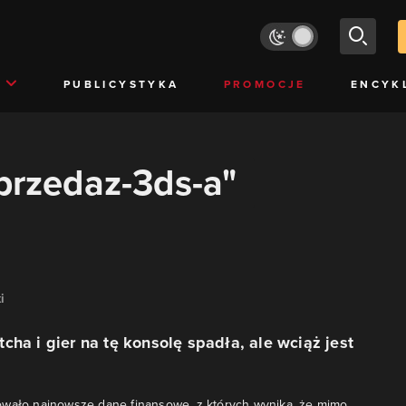
PUBLICYSTYKA
PROMOCJE
ENCYK
sprzedaz-3ds-a"
i
cha i gier na tę konsolę spadła, ale wciąż jest
owało najnowsze dane finansowe, z których wynika, że mimo