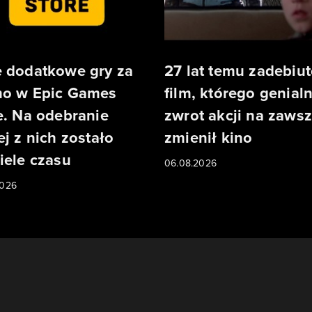
 dodatkowe gry za
27 lat temu zadebiu
o w Epic Games
film, którego genial
e. Na odebranie
zwrot akcji na zaws
ej z nich zostało
zmienił kino
iele czasu
06.08.2026
2026