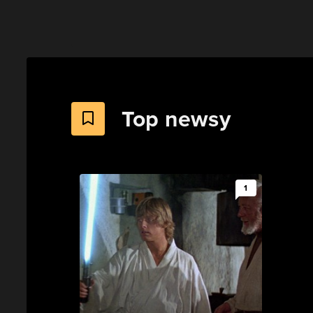
Top newsy
1