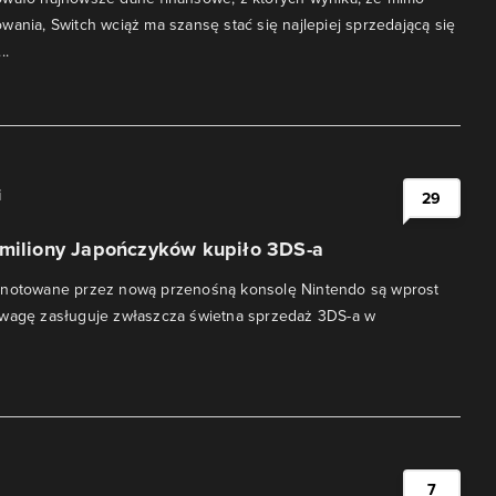
wania, Switch wciąż ma szansę stać się najlepiej sprzedającą się
..
i
29
 miliony Japończyków kupiło 3DS-a
 notowane przez nową przenośną konsolę Nintendo są wprost
uwagę zasługuje zwłaszcza świetna sprzedaż 3DS-a w
7