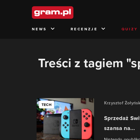
NEWS
RECENZJE
QUIZY
Treści z tagiem "
Krzysztof Żołyńsk
TECH
Sprzedaż Swit
szansa na...
Nintendo opublik