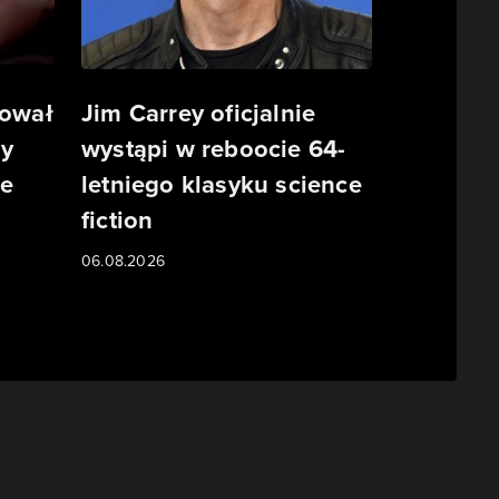
tował
Jim Carrey oficjalnie
ny
wystąpi w reboocie 64-
ze
letniego klasyku science
fiction
06.08.2026