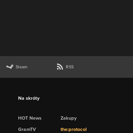
Steam
RSS
Na skróty
HOT News
Zakupy
GramTV
the:protocol