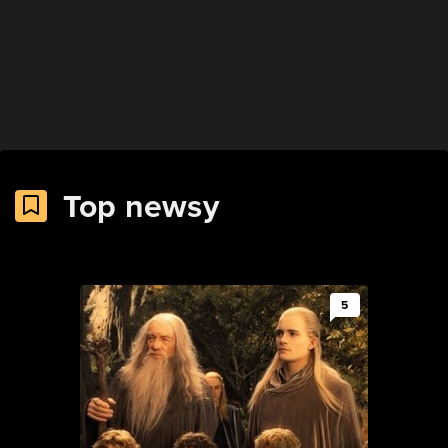
Top newsy
5