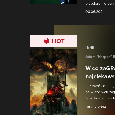
przedpremierowy t
06.06.2024
HOT
INNE
Adam "Harpen" B
W co zaGR
najciekaws
Już wkrótce na ry
bo w czerwcu zag
Smerfami w rolach
30.05.2024