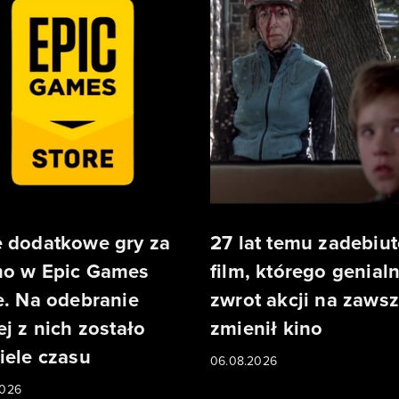
 dodatkowe gry za
27 lat temu zadebiu
o w Epic Games
film, którego genial
e. Na odebranie
zwrot akcji na zaws
ej z nich zostało
zmienił kino
iele czasu
06.08.2026
2026