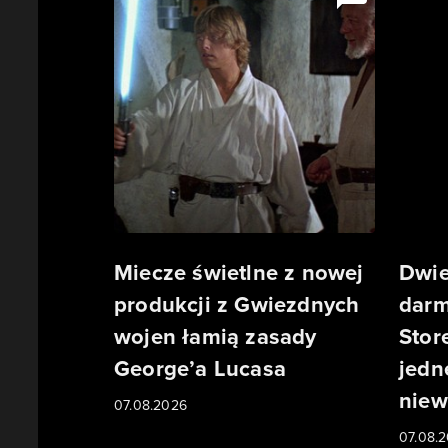
Miecze świetlne z nowej
Dwie
produkcji z Gwiezdnych
darm
wojen łamią zasady
Stor
George’a Lucasa
jedn
niew
07.08.2026
07.08.