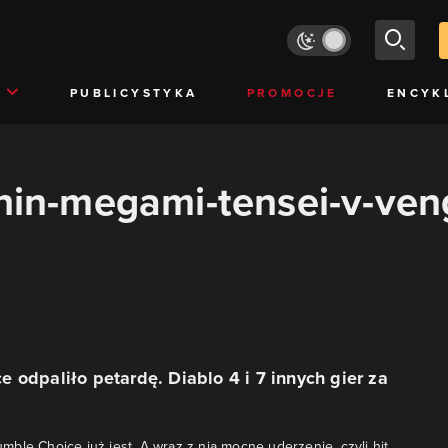
PUBLICYSTYKA
PROMOCJE
ENCYK
shin-megami-tensei-v-ve
 odpaliło petardę. Diablo 4 i 7 innych gier za
ble Choice już jest. A wraz z nią mocne uderzenie, czyli hit