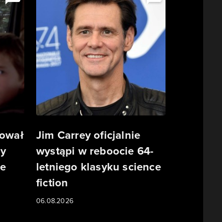
tował
Jim Carrey oficjalnie
ny
wystąpi w reboocie 64-
ze
letniego klasyku science
fiction
06.08.2026