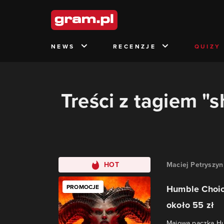
NEWS
RECENZJE
QUIZY
Treści z tagiem "
HOT
Maciej Petryszyn
PROMOCJE
Humble Choice
około 55 zł
Majowa paczka Hum