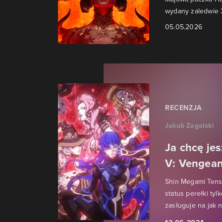
wydany zaledwie 3
05.05.2026
RECENZJA
Jakub Zagalski
Ja chcę je
V: Vengea
Shin Megami Tense
status perełki tyl
zasługuje na jak n