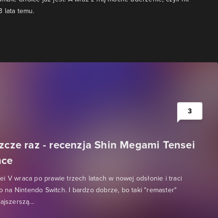
 lata temu.
3
szcze raz - recenzja Shin Megami Tensei
nce
i V wraca po prawie trzech latach w nowej odsłonie i traci
ko na Nintendo Switch. I bardzo dobrze, bo taki "remaster"
ajszerszą...