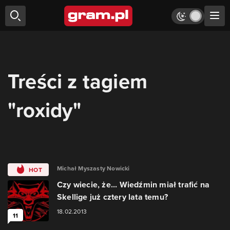
Treści z tagiem
"roxidy"
Michał Myszasty Nowicki
HOT
Czy wiecie, że... Wiedźmin miał trafić na
Skellige już cztery lata temu?
18.02.2013
11