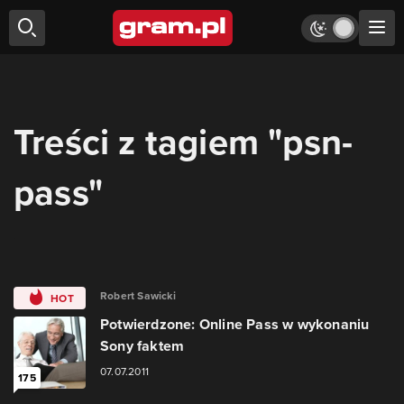
Treści z tagiem "psn-
pass"
Robert Sawicki
HOT
Potwierdzone: Online Pass w wykonaniu
Sony faktem
07.07.2011
175