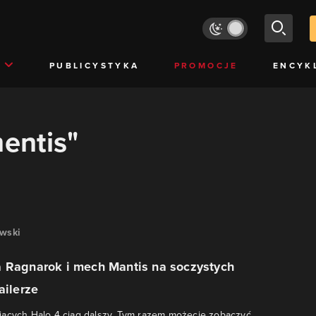
PUBLICYSTYKA
PROMOCJE
ENCYK
mentis"
awski
a Ragnarok i mech Mantis na soczystych
ailerze
jących Halo 4 ciąg dalszy. Tym razem możecie zobaczyć