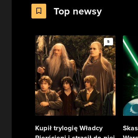
Top newsy
5
Kupił trylogię Władcy
Skas
Pierścieni i stracił do niej
Wars