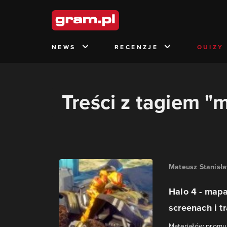
NEWS
RECENZJE
QUIZY
Treści z tagiem "
Mateusz Stanisł
Halo 4 - map
screenach i tr
Materiałów promu