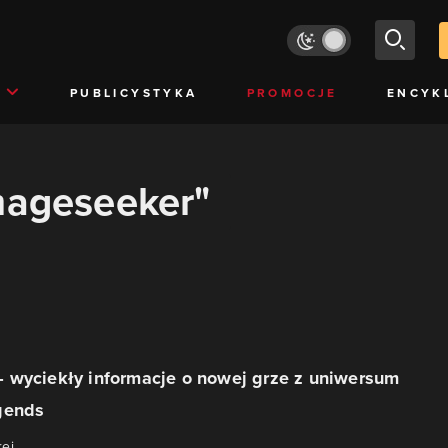
PUBLICYSTYKA
PROMOCJE
ENCYK
mageseeker"
 wyciekły informacje o nowej grze z uniwersum
gends
ei.