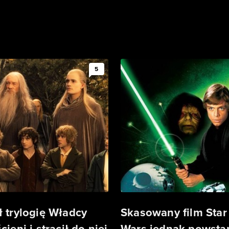
5
ł trylogię Władcy
Skasowany film Star
cieni i stracił do niej
Wars jednak powstan