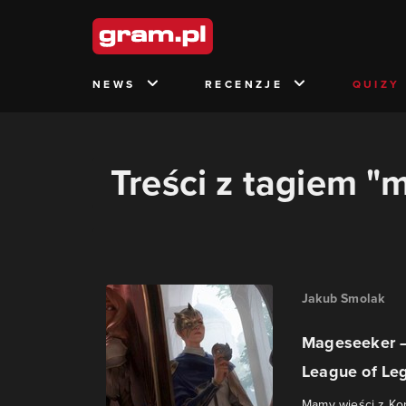
NEWS
RECENZJE
QUIZY
Treści z tagiem "
Jakub Smolak
Mageseeker –
League of Le
Mamy wieści z Kor