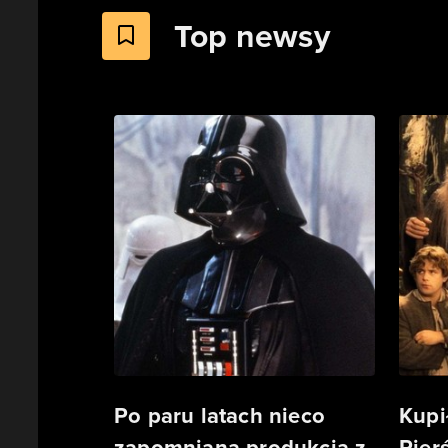
Top newsy
Po paru latach nieco
Kupi
zapomniana produkcja z
Pierś