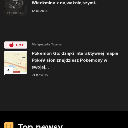
Wiedźmina z najważniejszymi...
12.01.2020
Małgorzata Trzyna
HOT
Pokemon Go: dzięki interaktywnej mapie
PokeVision znajdziesz Pokemony w
swojej...
4
21.07.2016
Top newsy