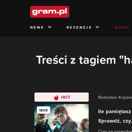
NEWS
RECENZJE
QUIZY
Treści z tagiem "h
HOT
Radosław Krajew
QUIZ
Ile pamiętasz 
Sprawdź, czy.
Czas na sprawdzen