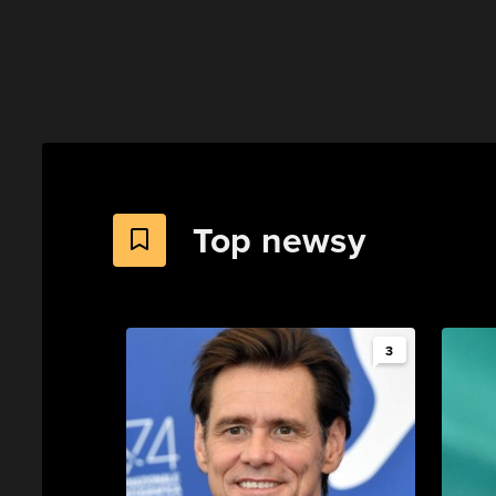
Top newsy
3