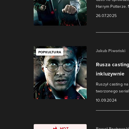
Harrym Potterze. 
26.07.2025
Jakub Piwoński
POPKULTURA
Rusza casting
inkluzywnie
Ruszył casting n
tworzonego serial
10.09.2024
HOT
Paweł Pochowsk