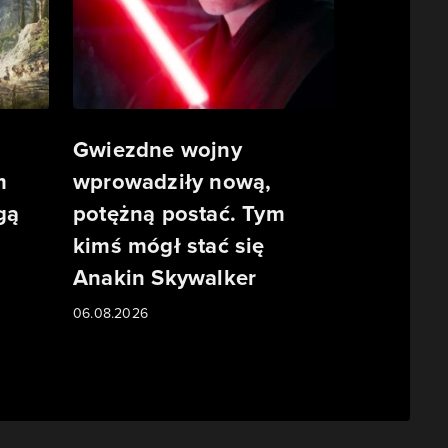
Gwiezdne wojny
m
wprowadziły nową,
gą
potężną postać. Tym
kimś mógł stać się
Anakin Skywalker
06.08.2026