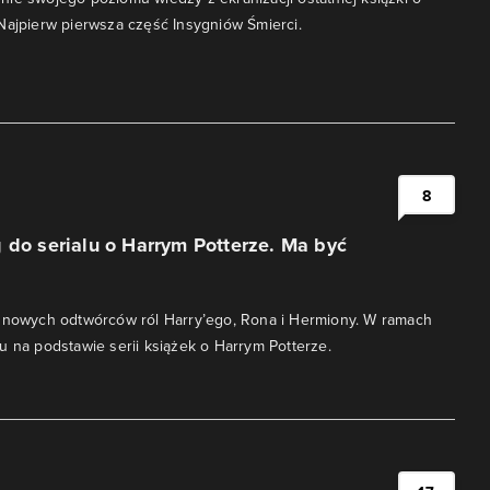
Najpierw pierwsza część Insygniów Śmierci.
8
 do serialu o Harrym Potterze. Ma być
a nowych odtwórców ról Harry’ego, Rona i Hermiony. W ramach
u na podstawie serii książek o Harrym Potterze.
i