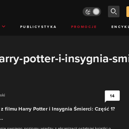
PUBLICYSTYKA
PROMOCJE
ENCYK
arry-potter-i-insygnia-smi
ski
14
z filmu Harry Potter i Insygnia Śmierci: Część 1?
..
ie swojego poziomu wiedzy z ekranizacji ostatniej książki o