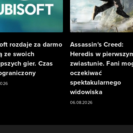
oft rozdaje za darmo
Assassin's Creed:
ą ze swoich
Heredis w pierwszy
epszych gier. Czas
zwiastunie. Fani mo
 ograniczony
oczekiwać
spektakularnego
2026
widowiska
06.08.2026