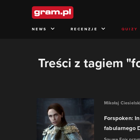
NEWS
RECENZJE
QUIZY
Treści z tagiem "f
Mikołaj Ciesielsk
Forspoken: In
fabularnego 
Square Enix przy