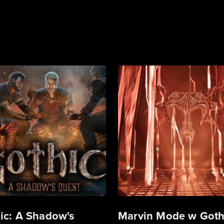
ic: A Shadow's
Marvin Mode w Goth