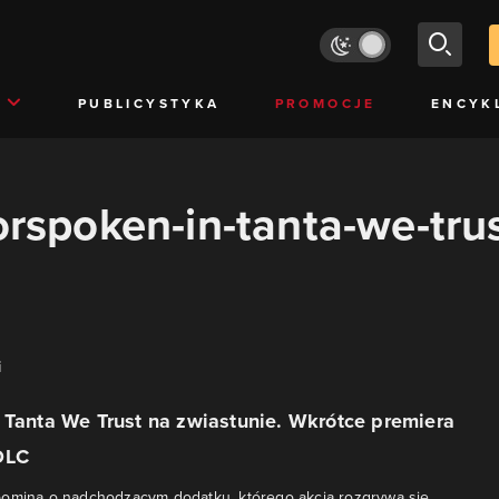
PUBLICYSTYKA
PROMOCJE
ENCYK
orspoken-in-tanta-we-tru
i
 Tanta We Trust na zwiastunie. Wkrótce premiera
DLC
pomina o nadchodzącym dodatku, którego akcja rozgrywa się