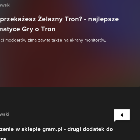
ewski
przekażesz Żelazny Tron? - najlepsze
atyce Gry o Tron
ści modderów zima zawita także na ekrany monitorów.
awski
4
zenie w sklepie gram.pl - drugi dodatek do
za...