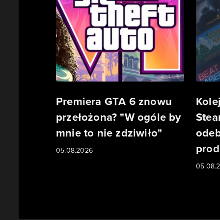
Premiera GTA 6 znowu
Kole
przełożona? "W ogóle by
Stea
mnie to nie zdziwiło"
odeb
prod
05.08.2026
05.08.