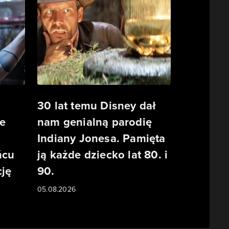
30 lat temu Disney dał
e
nam genialną parodię
Indiany Jonesa. Pamięta
ńcu
ją każde dziecko lat 80. i
ję
90.
05.08.2026