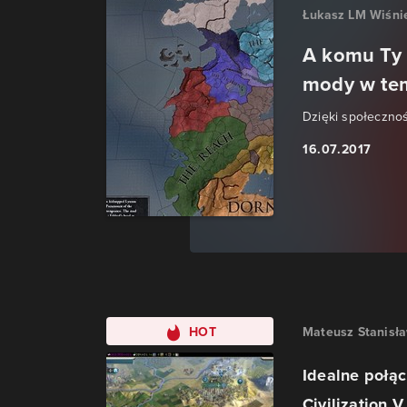
Łukasz LM Wiśni
A komu Ty 
mody w tem
Dzięki społeczno
16.07.2017
HOT
Mateusz Stanisł
Idealne połąc
Civilization V 