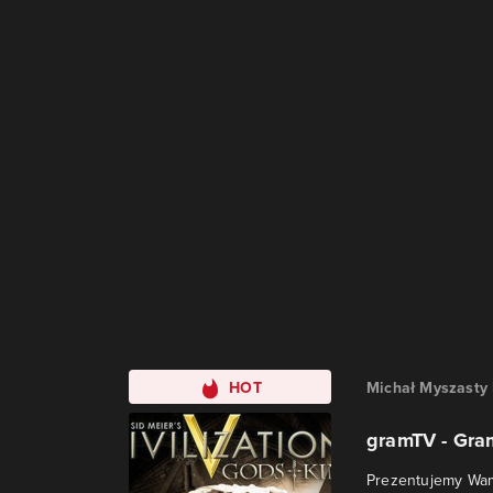
HOT
Michał Myszasty
gramTV - Gram
Prezentujemy Wam