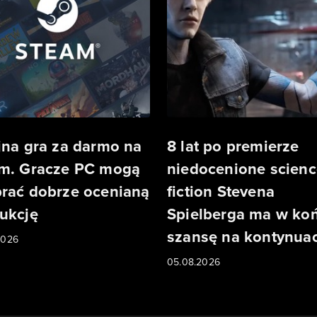
jna gra za darmo na
8 lat po premierze
m. Gracze PC mogą
niedocenione scienc
rać dobrze ocenianą
fiction Stevena
ukcję
Spielberga ma w ko
szansę na kontynuac
2026
05.08.2026