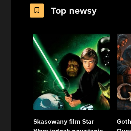
Top newsy
Skasowany film Star
Goth
Wars jednak powstanie.
Ques