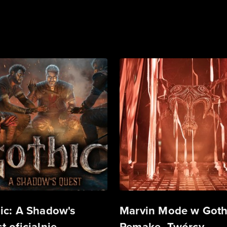
ic: A Shadow's
Marvin Mode w Goth
t oficjalnie
Remake. Twórcy