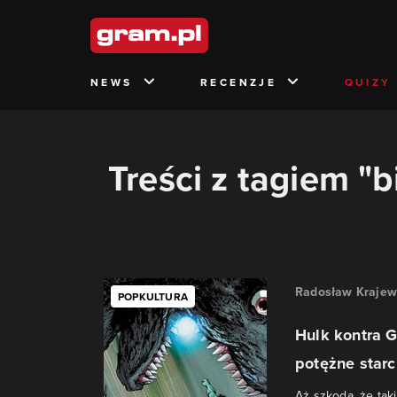
NEWS
RECENZJE
QUIZY
Treści z tagiem "b
Radosław Krajew
POPKULTURA
Hulk kontra G
potężne starci
Aż szkoda, że ta