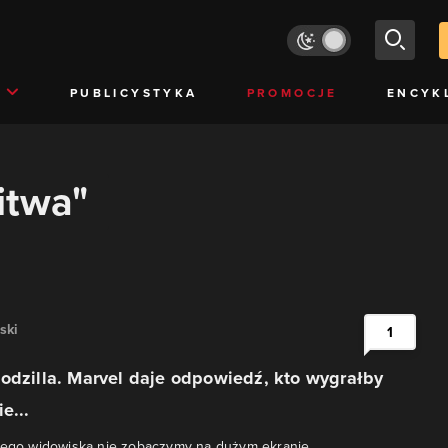
PUBLICYSTYKA
PROMOCJE
ENCYK
itwa"
ski
1
odzilla. Marvel daje odpowiedź, kto wygrałby
e...
kiego widowiska nie zobaczymy na dużym ekranie.