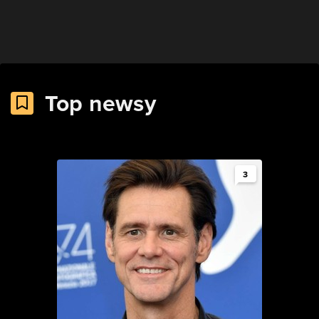
Top newsy
3