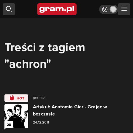
Treści z tagiem
"achron"
gram.pl
HOT
Artykuł: Anatomia Gier - Grając w
bezczasie
24.12.2011
28