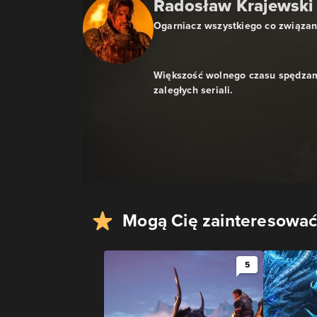
Radosław Krajewski
Ogarniacz wszystkiego co związa
Większość wolnego czasu spędzam
zaległych seriali.
Mogą Cię zainteresować
5