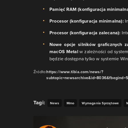
Pamięć RAM (konfiguracja minimalna
Procesor (konfiguracja minimalna):
In
Procesor (konfiguracja zalecana):
Int
Nowe opcje silników graficznych za
macOS Metal
w zależności od system
będzie dostępna tylko w systemie Wi
Źródło:
https://www.tibia.com/news/?
subtopic=newsarchive&id=8036&fbegind=
Tagi:
News
Mmo
Wymagania Sprzętowe