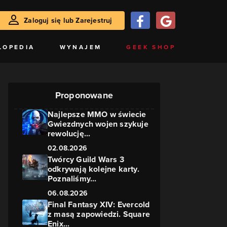
Zaloguj się lub Zarejestruj
LOPEDIA
WYNAJEM
GEEK SHOP
Proponowane
Najlepsze MMO w świecie
Gwiezdnych wojen szykuje
rewolucję...
02.08.2026
Twórcy Guild Wars 3
odkrywają kolejne karty.
Poznaliśmy...
06.08.2026
Final Fantasy XIV: Evercold
z masą zapowiedzi. Square
Enix...