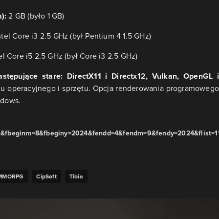
):
2 GB (było 1 GB)
tel Core i3 2.5 GHz (był Pentium 4 1.5 GHz)
el Core i5 2.5 GHz (był Core i3 2.5 GHz)
stępujące stare: DirectX11 i Directx12, Vulkan, OpenGL i
u operacyjnego i sprzętu. Opcja renderowania programowego
ndows.
5&fbeginm=8&fbeginy=2024&fendd=4&fendm=9&fendy=2024&flist=11
MMORPG
CipSoft
Tibia