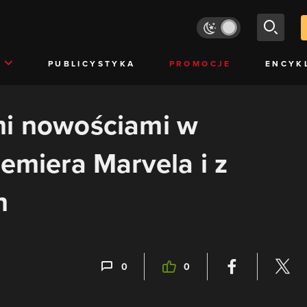
PUBLICYSTYKA
PROMOCJE
ENCYK
mi nowościami w
remiera Marvela i z
n
0
0