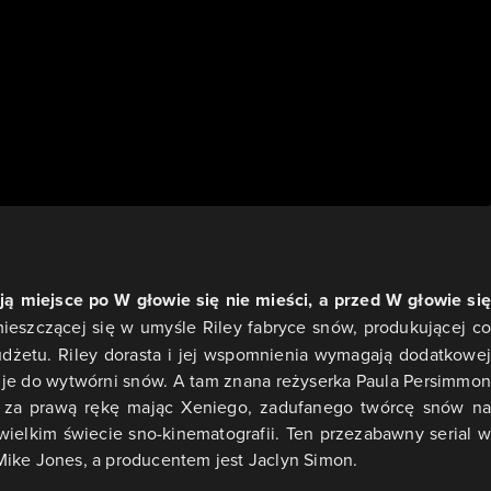
 miejsce po W głowie się nie mieści, a przed W głowie się
mieszczącej się w umyśle Riley fabryce snów, produkującej co
dżetu. Riley dorasta i jej wspomnienia wymagają dodatkowej
ą je do wytwórni snów. A tam znana reżyserka Paula Persimmon
t, za prawą rękę mając Xeniego, zadufanego twórcę snów na
 wielkim świecie sno-kinematografii. Ten przezabawny serial w
Mike Jones, a producentem jest Jaclyn Simon.