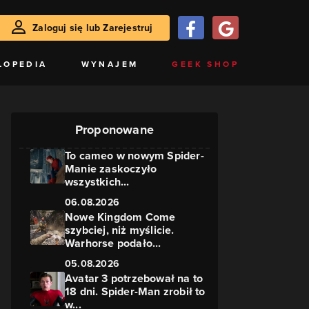
Zaloguj się lub Zarejestruj
LOPEDIA
WYNAJEM
GEEK SHOP
Proponowane
To cameo w nowym Spider-
Manie zaskoczyło
wszystkich...
06.08.2026
Nowe Kingdom Come
szybciej, niż myślicie.
Warhorse podało...
05.08.2026
Avatar 3 potrzebował na to
18 dni. Spider-Man zrobił to
w...