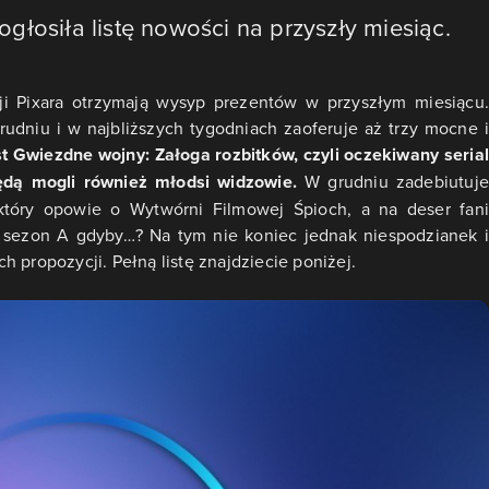
głosiła listę nowości na przyszły miesiąc.
i Pixara otrzymają wysyp prezentów w przyszłym miesiącu.
udniu i w najbliższych tygodniach zaoferuje aż trzy mocne i
t Gwiezdne wojny: Załoga rozbitków, czyli oczekiwany serial
ędą mogli również młodsi widzowie.
W grudniu zadebiutuje
 który opowie o Wytwórni Filmowej Śpioch, a na deser fani
ci sezon A gdyby…? Na tym nie koniec jednak niespodzianek i
 propozycji. Pełną listę znajdziecie poniżej.