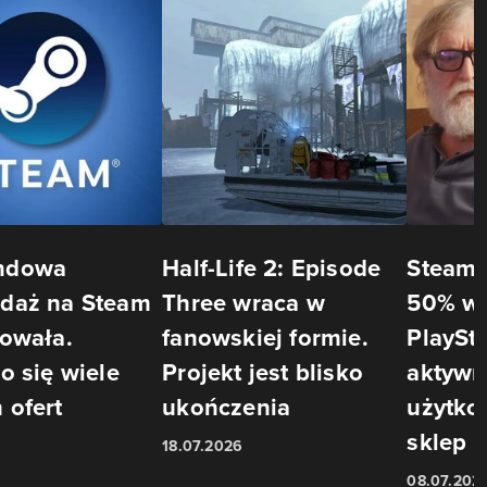
ndowa
Half-Life 2: Episode
Steam 
daż na Steam
Three wraca w
50% wi
towała.
fanowskiej formie.
PlaySta
o się wiele
Projekt jest blisko
aktywn
 ofert
ukończenia
użytk
sklep 
18.07.2026
08.07.202