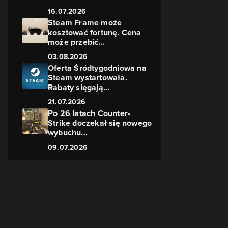
16.07.2026
Steam Frame może
kosztować fortunę. Cena
może przebić...
03.08.2026
Oferta Śródtygodniowa na
Steam wystartowała.
Rabaty sięgają...
21.07.2026
Po 26 latach Counter-
Strike doczekał się nowego
wybuchu...
09.07.2026