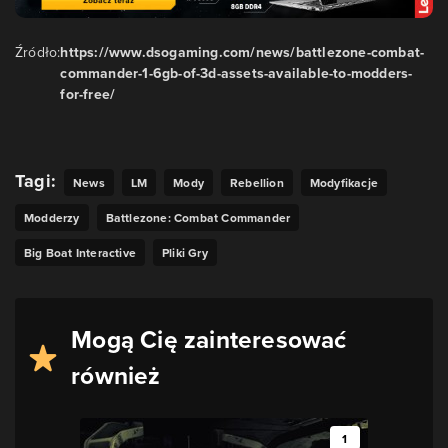
Źródło:
https://www.dsogaming.com/news/battlezone-combat-
commander-1-6gb-of-3d-assets-available-to-modders-
for-free/
Tagi:
News
LM
Mody
Rebellion
Modyfikacje
Modderzy
Battlezone: Combat Commander
Big Boat Interactive
Pliki Gry
Mogą Cię zainteresować
również
1