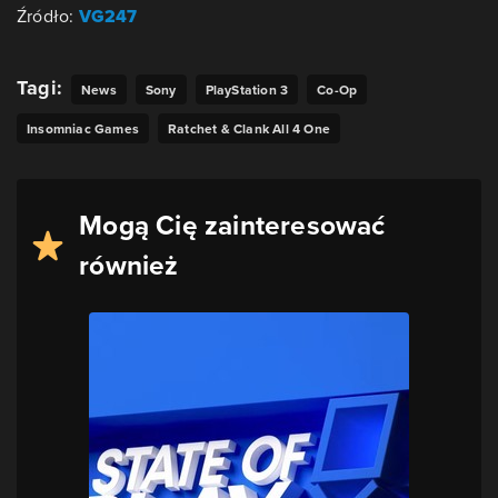
Źródło:
VG247
Tagi:
News
Sony
PlayStation 3
Co-Op
Insomniac Games
Ratchet & Clank All 4 One
Mogą Cię zainteresować
również