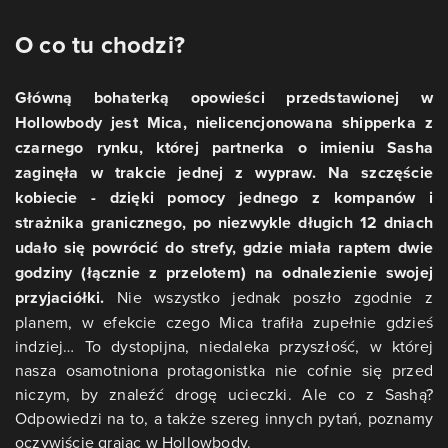
O co tu chodzi?
Główną bohaterką opowieści przedstawionej w
Hollowbody jest Mica, nielicencjonowana shipperka z
czarnego rynku, której partnerka o imieniu Sasha
zaginęła w trakcie jednej z wypraw. Na szczęście
kobiecie - dzięki pomocy jednego z kompanów i
strażnika granicznego, po niezwykle długich 12 dniach
udało się powrócić do strefy, gdzie miała raptem dwie
godziny (łącznie z przelotem) na odnalezienie swojej
przyjaciółki.
Nie wszystko jednak poszło zgodnie z
planem, w efekcie czego Mica trafiła zupełnie gdzieś
indziej… To dystopijna, niedaleka przyszłość, w której
nasza osamotniona protagonistka nie cofnie się przed
niczym, by znaleźć drogę ucieczki. Ale co z Sashą?
Odpowiedzi na to, a także szereg innych pytań, poznamy
oczywiście grając w Hollowbody.