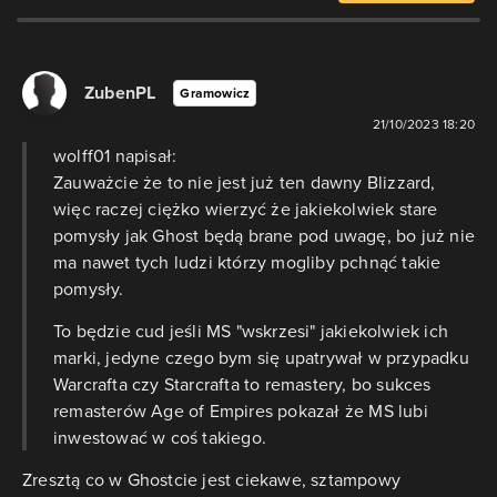
ZubenPL
Gramowicz
21/10/2023 18:20
wolff01 napisał:
Zauważcie że to nie jest już ten dawny Blizzard,
więc raczej ciężko wierzyć że jakiekolwiek stare
pomysły jak Ghost będą brane pod uwagę, bo już nie
ma nawet tych ludzi którzy mogliby pchnąć takie
pomysły.
To będzie cud jeśli MS "wskrzesi" jakiekolwiek ich
marki, jedyne czego bym się upatrywał w przypadku
Warcrafta czy Starcrafta to remastery, bo sukces
remasterów Age of Empires pokazał że MS lubi
inwestować w coś takiego.
Zresztą co w Ghostcie jest ciekawe, sztampowy