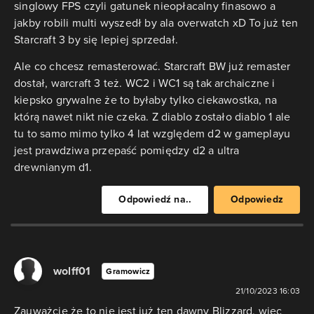
singlowy FPS czyli gatunek nieopłacalny finasowo a
jakby robili multi wyszedł by ala overwatch xD To już ten
Starcraft 3 by się lepiej sprzedał.
Ale co chcesz remasterować. Starcraft BW już remaster
dostał, warcraft 3 też. WC2 i WC1 są tak archaiczne i
kiepsko grywalne że to byłaby tylko ciekawostka, na
którą nawet nikt nie czeka. Z diablo zostało diablo 1 ale
tu to samo mimo tylko 4 lat względem d2 w gameplayu
jest prawdziwa przepaść pomiędzy d2 a ultra
drewnianym d1.
Odpowiedź na..
Odpowiedz
wolff01
Gramowicz
21/10/2023 16:03
Zauważcie że to nie jest już ten dawny Blizzard, więc