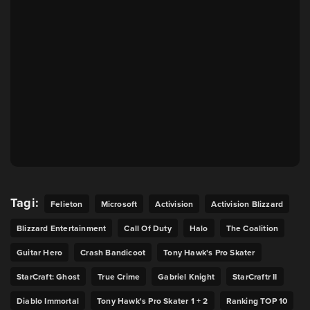
Tagi:
Felieton
Microsoft
Activision
Activision Blizzard
Blizzard Entertainment
Call Of Duty
Halo
The Coalition
Guitar Hero
Crash Bandicoot
Tony Hawk's Pro Skater
StarCraft: Ghost
True Crime
Gabriel Knight
StarCraftr II
Diablo Immortal
Tony Hawk's Pro Skater 1 + 2
Ranking TOP 10