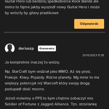
Guitar Hero lub bardziej spadkobierca Rock Banda ale
mimo to fajnie jakby wyszedł nowy Guitar Hero i może
by wróciły by gitary plastikowe
Odpowiedz
dariuszp
Gramowicz
21/10/2023 11:35
Ja kompletnie inaczej to widzę.
Np. StarCraft bym widział jako MMO. Aż się prosi.
Frakcje. Klasy. Pojazdy. Różne planety. Wg mnie to ma
większy potencjał niż Warcraft który swoją drogą
podupadł dość mocno.
Jeżeli mówimy o FPS to bym chętnie zobaczył mix
Soldier of Fortune z Jagged Alliance. Tzn. strzelankę