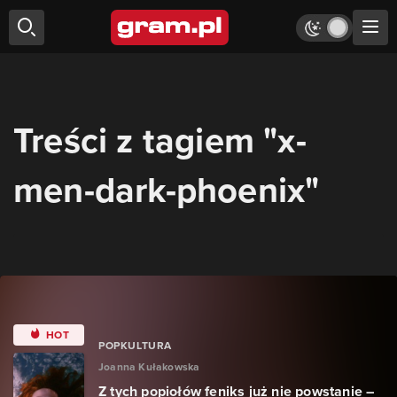
Treści z tagiem "x-
men-dark-phoenix"
HOT
POPKULTURA
Joanna Kułakowska
Z tych popiołów feniks już nie powstanie –