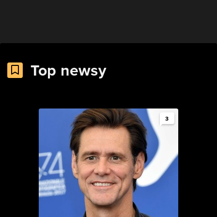
Top newsy
3