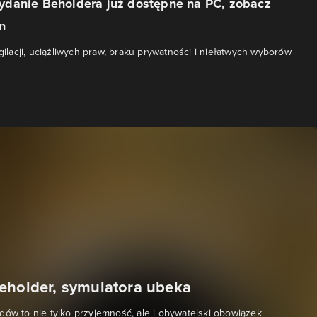
danie Beholdera już dostępne na PC, zobacz
n
igilacji, uciążliwych praw, braku prywatności i niełatwych wyborów
eholder, symulatora ubeka
dów to nie tylko przyjemność, ale i obywatelski obowiązek