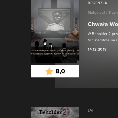
RECENZJA
Małgorzata Trzy
Chwała Wod
W Beholder 2 prze
Ministerstwie na 
14.12.2018
8,0
LM