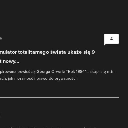
na
4
mulator totalitarnego świata ukaże się 9
t nowy...
spirowana powieścią Georga Orwella "Rok 1984" - skupi się m.in.
ach, jak moralność i prawo do prywatności.
i