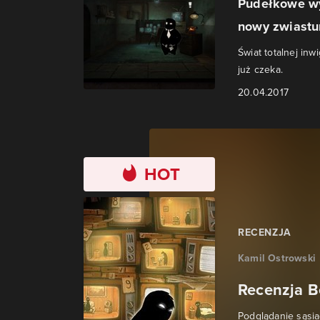
Pudełkowe wy
nowy zwiastu
Świat totalnej inw
już czeka.
20.04.2017
HOT
RECENZJA
Kamil Ostrowski
Recenzja B
Podglądanie sąsia