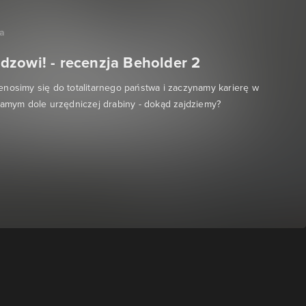
na
zowi! - recenzja Beholder 2
nosimy się do totalitarnego państwa i zaczynamy karierę w
samym dole urzędniczej drabiny - dokąd zajdziemy?