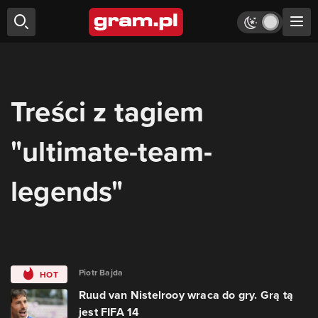
Treści z tagiem
"ultimate-team-
legends"
Piotr Bajda
HOT
Ruud van Nistelrooy wraca do gry. Grą tą
jest FIFA 14