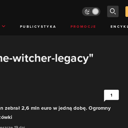
PUBLICYSTYKA
PROMOCJE
ENCYK
the-witcher-legacy"
1
 zebrał 2,6 mln euro w jedną dobę. Ogromny
zówki
eszcze 19 dni.