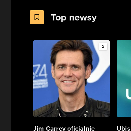
Top newsy
2
Jim Carrey oficjalnie
Ubis