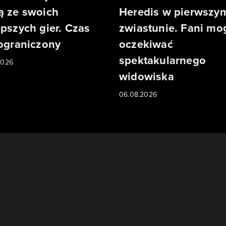
ą ze swoich
Heredis w pierwszy
epszych gier. Czas
zwiastunie. Fani mo
 ograniczony
oczekiwać
spektakularnego
2026
widowiska
06.08.2026