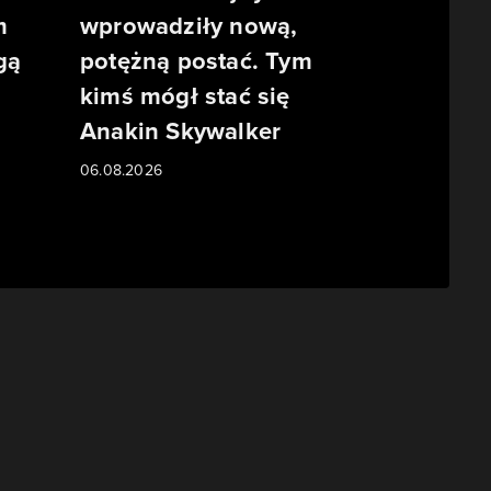
m
wprowadziły nową,
gą
potężną postać. Tym
kimś mógł stać się
Anakin Skywalker
06.08.2026