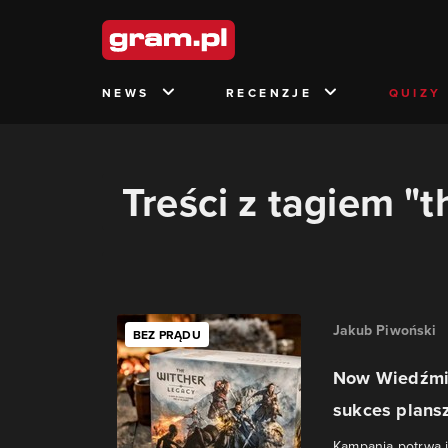
NEWS
RECENZJE
QUIZY
Treści z tagiem "
Jakub Piwoński
BEZ PRĄDU
Now Wiedźmin
sukces plans
Kampania potrwa j