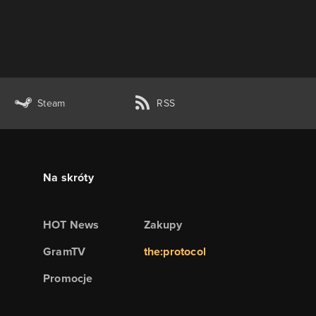
Steam
RSS
Na skróty
HOT News
Zakupy
GramTV
the:protocol
Promocje