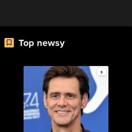
Top newsy
3