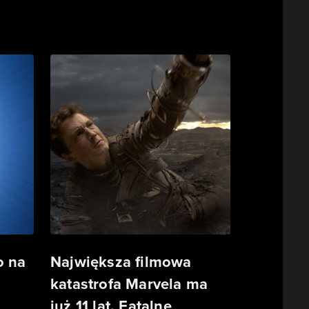
o na
Największa filmowa
katastrofa Marvela ma
już 11 lat. Fatalne