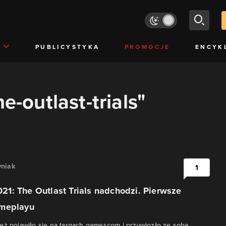
PUBLICYSTYKA
PROMOCJE
ENCYK
e-outlast-trials"
niak
1
1: The Outlast Trials nadchodzi. Pierwsze
ameplayu
eż pojawiło się na targach gamescom i przywiozło ze sobą