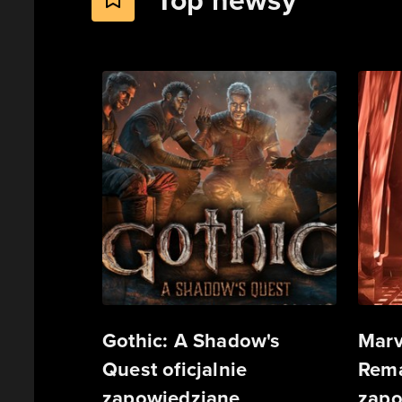
Top newsy
Gothic: A Shadow's
Marv
Quest oficjalnie
Rema
zapowiedziane
zapo