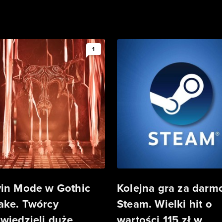
1
in Mode w Gothic
Kolejna gra za darm
ke. Twórcy
Steam. Wielki hit o
wiedzieli duże
wartości 115 zł w