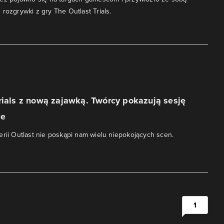
rozgrywki z gry The Outlast Trials.
rials z nową zajawką. Twórcy pokazują sesję
re
erii Outlast nie poskąpi nam wielu niepokojących scen.
1