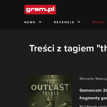
NEWS
RECENZJE
QUIZY
Treści z tagiem "th
Wincenty Wawrzy
Gamescom 202
fragmenty g
Red Barrels równi