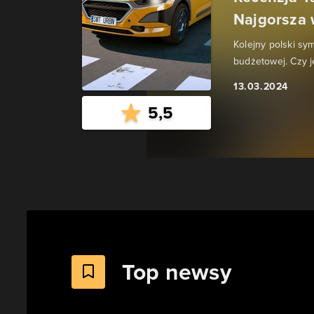
Najgorsza 
Kolejny polski sym
budżetowej. Czy 
13.03.2024
5,5
Top newsy