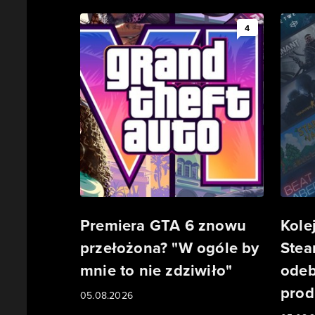
4
Premiera GTA 6 znowu
Kole
przełożona? "W ogóle by
Stea
mnie to nie zdziwiło"
odeb
prod
05.08.2026