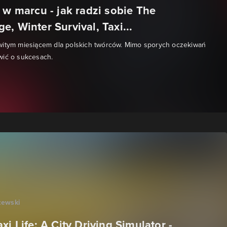
 w marcu - jak radzi sobie The
, Winter Survival, Taxi...
witym miesiącem dla polskich twórców. Mimo sporych oczekiwań
wić o sukcesach.
zewski
xi Life: A City Driving Simulator -