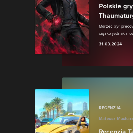
Polskie gry
Thaumaturge
Marzec był praco
ciężko jednak mó
31.03.2024
RECENZJA
Mateusz Muchar
Recenzja Ta