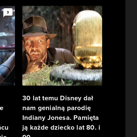
3
30 lat temu Disney dał
e
nam genialną parodię
Indiany Jonesa. Pamięta
ńcu
ją każde dziecko lat 80. i