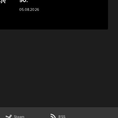
ję
90.
05.08.2026
Steam
RSS