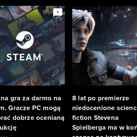
1
jna gra za darmo na
8 lat po premierze
m. Gracze PC mogą
niedocenione scienc
rać dobrze ocenianą
fiction Stevena
ukcję
Spielberga ma w ko