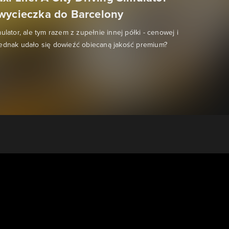
wycieczka do Barcelony
ulator, ale tym razem z zupełnie innej półki - cenowej i
jednak udało się dowieźć obiecaną jakość premium?