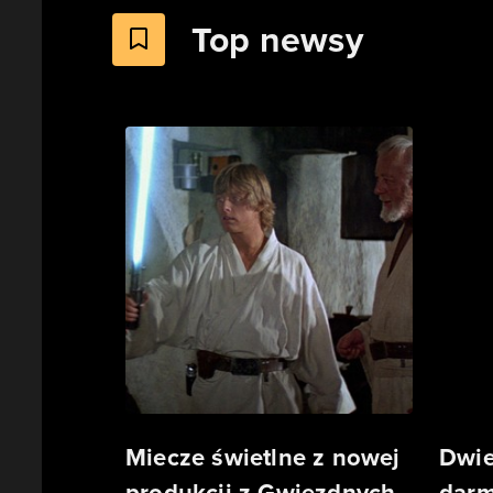
Top newsy
Miecze świetlne z nowej
Dwie
produkcji z Gwiezdnych
darm