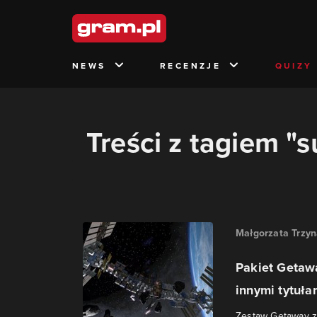
NEWS
RECENZJE
QUIZY
Treści z tagiem 
Małgorzata Trzy
Pakiet Getawa
innymi tytułam
Zestaw Getaway za