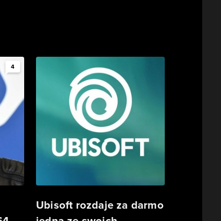
4
Ubisoft rozdaje za darmo
64-
jedną ze swoich