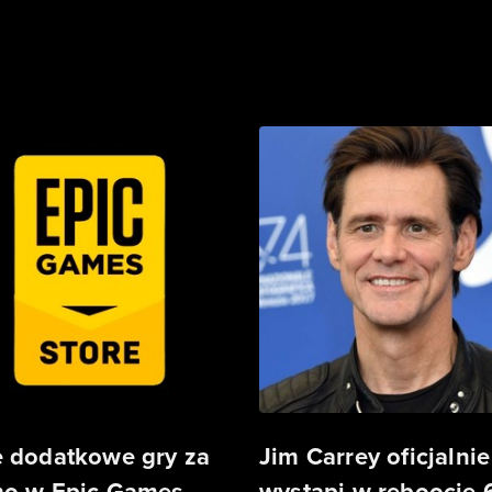
 dodatkowe gry za
Jim Carrey oficjalnie
o w Epic Games
wystąpi w reboocie 