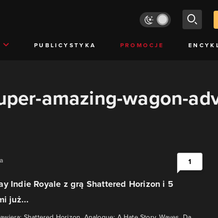
PUBLICYSTYKA
PROMOCJE
ENCYK
"super-amazing-wagon-ad
na
1
y Indie Royale z grą Shattered Horizon i 5
i już...
wiera: Shattered Horizon, Analogue: A Hate Story, Waves, Da