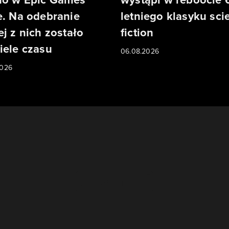
e. Na odebranie
letniego klasyku sci
ej z nich zostało
fiction
iele czasu
06.08.2026
2026