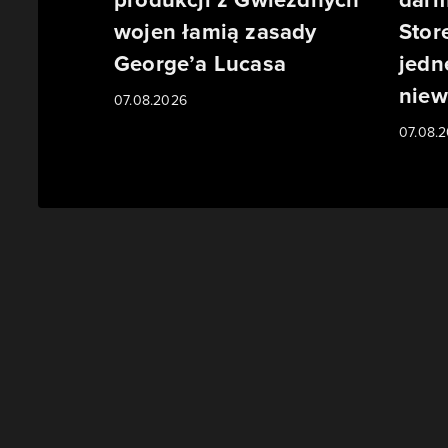
wojen łamią zasady
Stor
George’a Lucasa
jedn
niew
07.08.2026
07.08.