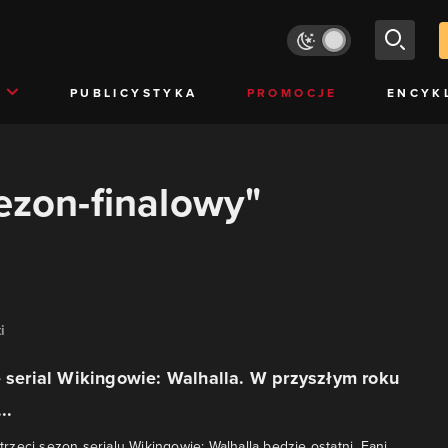
PUBLICYSTYKA
PROMOCJE
ENCYK
sezon-finalowy"
i
e serial Wikingowie: Walhalla. W przyszłym roku
..
e trzeci sezon serialu Wikingowie: Walhalla będzie ostatni. Fani,