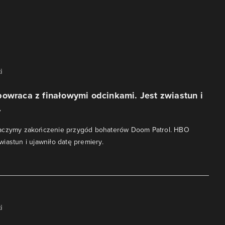
i
owraca z finałowymi odcinkami. Jest zwiastun i
y
aczymy zakończenie przygód bohaterów Doom Patrol. HBO
iastun i ujawniło datę premiery.
i