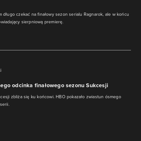
om długo czekać na finałowy sezon serialu Ragnarok, ale w końcu
owiadający sierpniową premierę.
i
ego odcinka finałowego sezonu Sukcesji
cesji zbliża się ku końcowi. HBO pokazało zwiastun ósmego
erii.