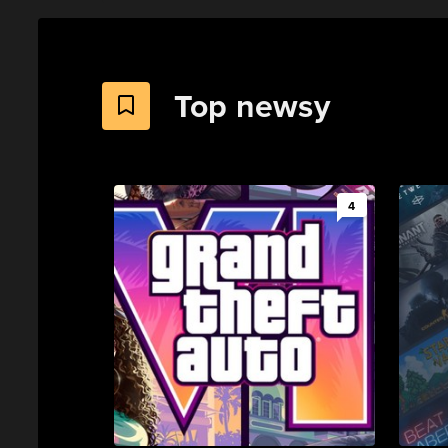
Top newsy
4