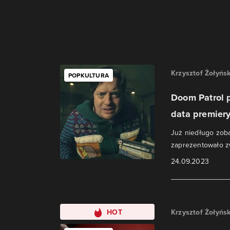
Krzysztof Żołyńsk
POPKULTURA
Doom Patrol p
data premier
Już niedługo zob
zaprezentowało zw
24.09.2023
HOT
Krzysztof Żołyńsk