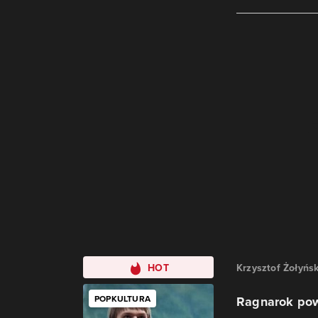
HOT
Krzysztof Żołyńsk
POPKULTURA
Ragnarok pow