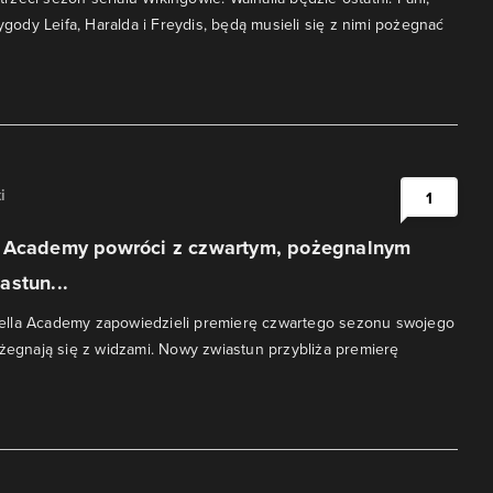
zygody Leifa, Haralda i Freydis, będą musieli się z nimi pożegnać
.
i
1
 Academy powróci z czwartym, pożegnalnym
astun...
lla Academy zapowiedzieli premierę czwartego sezonu swojego
ożegnają się z widzami. Nowy zwiastun przybliża premierę