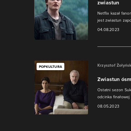
zwiastun
Netflix kazał fan
jest zwiastun zap
04.08.2023
Krzysztof Żołyńsk
POPKULTURA
Zwiastun ósm
Ostatni sezon Suk
odcinka finałowej s
08.05.2023