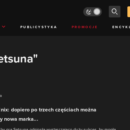
PUBLICYSTYKA
PROMOCJE
ENCYK
setsuna"
na
nix: dopiero po trzech częściach można
zy nowa marka...
 by gra Setsuna odniosła wystarczająco duży sukces, by mogła