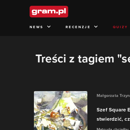
NEWS
RECENZJE
QUIZY
Treści z tagiem "
Małgorzata Trzy
Szef Square E
stwierdzić, c
Matsuda chciałby,