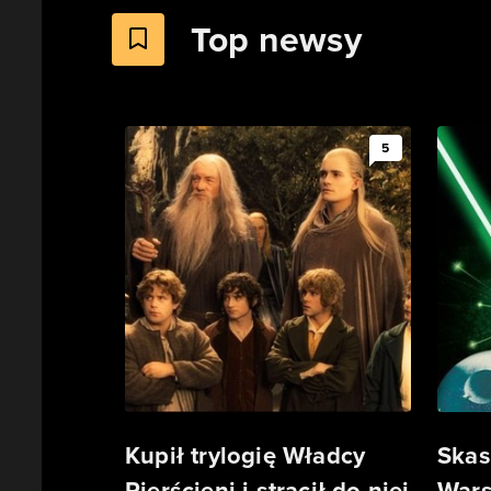
Top newsy
5
Kupił trylogię Władcy
Skas
Pierścieni i stracił do niej
Wars