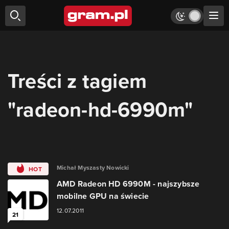
Treści z tagiem
"radeon-hd-6990m"
Michał Myszasty Nowicki
HOT
AMD Radeon HD 6990M - najszybsze
mobilne GPU na świecie
12.07.2011
21