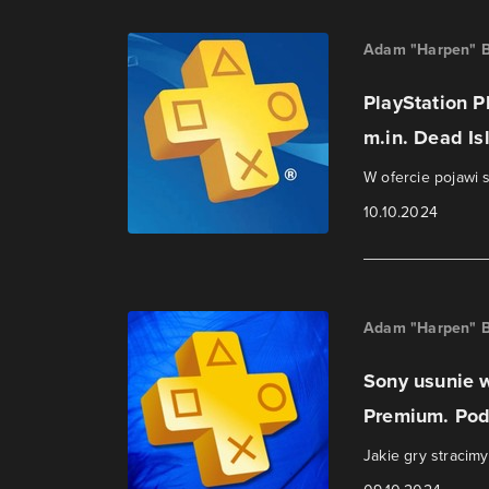
Adam "Harpen" B
PlayStation P
m.in. Dead Is
W ofercie pojawi 
10.10.2024
Adam "Harpen" B
Sony usunie w
Premium. Pod
Jakie gry stracim