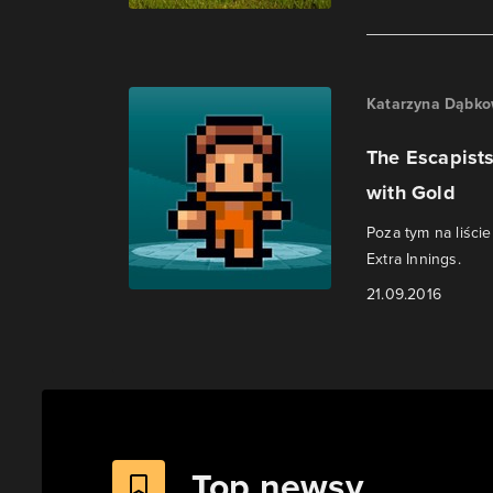
Katarzyna Dąbk
The Escapists
with Gold
Poza tym na liści
Extra Innings.
21.09.2016
Top newsy