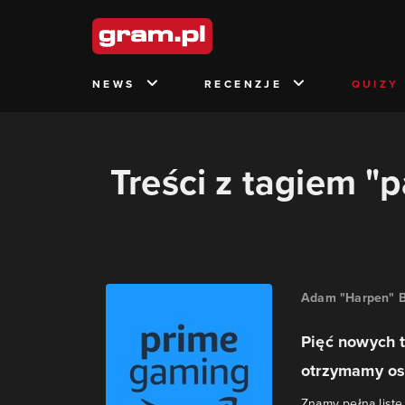
NEWS
RECENZJE
QUIZY
Treści z tagiem "p
Adam "Harpen" B
Pięć nowych 
otrzymamy ost
Znamy pełną listę