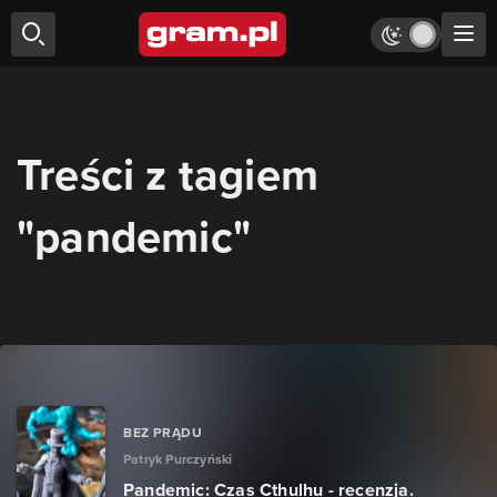
Treści z tagiem
"pandemic"
BEZ PRĄDU
Patryk Purczyński
Pandemic: Czas Cthulhu - recenzja.