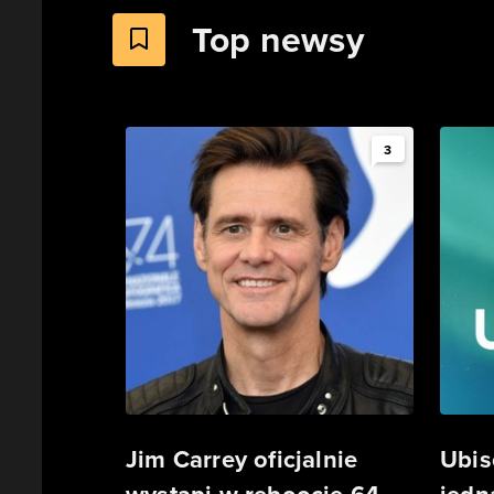
Top newsy
3
Jim Carrey oficjalnie
Ubis