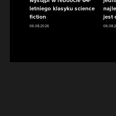
wystąpi w reboocie 64-
jedn
letniego klasyku science
najl
fiction
jest
06.08.2026
06.08.