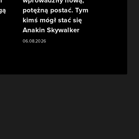
m
wprowadziły nową,
gą
potężną postać. Tym
kimś mógł stać się
Anakin Skywalker
06.08.2026