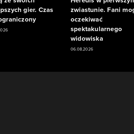
ą ze swoich
Heredis w pierwszy
epszych gier. Czas
zwiastunie. Fani mo
 ograniczony
oczekiwać
spektakularnego
2026
widowiska
06.08.2026