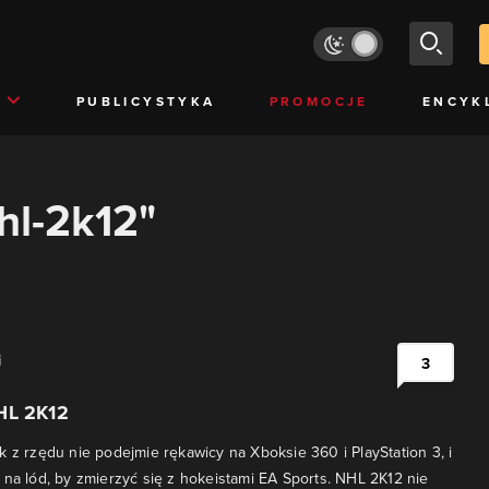
PUBLICYSTYKA
PROMOCJE
ENCYK
hl-2k12"
i
3
HL 2K12
k z rzędu nie podejmie rękawicy na Xboksie 360 i PlayStation 3, i
 na lód, by zmierzyć się z hokeistami EA Sports. NHL 2K12 nie