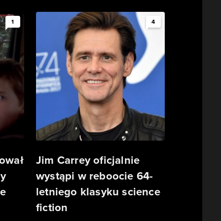
1
4
tował
Jim Carrey oficjalnie
ny
wystąpi w reboocie 64-
ze
letniego klasyku science
fiction