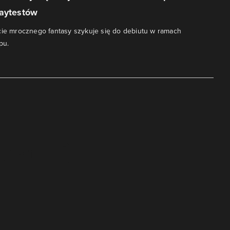
laytestów
cie mrocznego fantasy szykuje się do debiutu w ramach
pu.