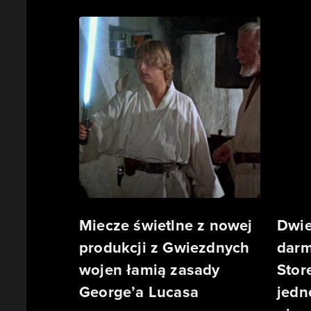
Miecze świetlne z nowej
Dwie
produkcji z Gwiezdnych
darm
wojen łamią zasady
Stor
George’a Lucasa
jedn