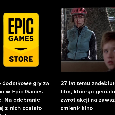
 dodatkowe gry za
27 lat temu zadebiu
o w Epic Games
film, którego genial
e. Na odebranie
zwrot akcji na zaws
ej z nich zostało
zmienił kino