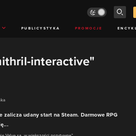
PUBLICYSTYKA
PROMOCJE
ENCYK
ithril-interactive"
ska
 zalicza udany start na Steam. Darmowe RPG
ę...
ie Valve są „w większości pozytywne”.