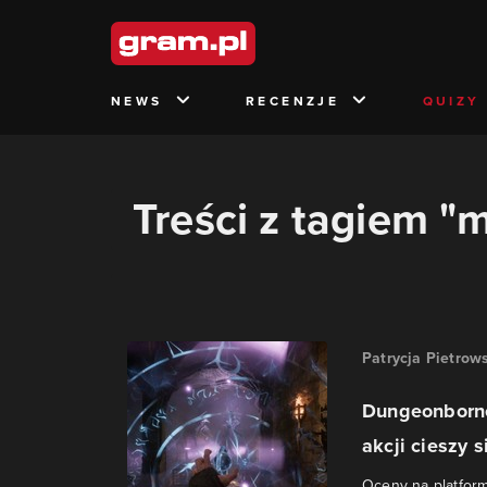
NEWS
RECENZJE
QUIZY
Treści z tagiem "m
Patrycja Pietrow
Dungeonborne
akcji cieszy si
Oceny na platform