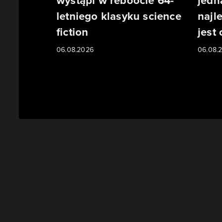
wystąpi w reboocie 64-
jedn
letniego klasyku science
najl
fiction
jest
06.08.2026
06.08.