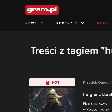
NEWS
RECENZJE
QUIZY
Treści z tagiem "
HOT
Krzysiek Ogrodni
Ile gier aktu
Pisaliśmy, dzwonil
w Polsce - wyniki