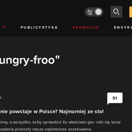
PUBLICYSTYKA
PROMOCJE
ENCYK
hungry-froo"
k
51
alnie powstaje w Polsce? Najmarniej ze sto!
iśmy, a wszystko, żeby sprawdzić ile właściwie gier robi się teraz
 badania przeszły nasze najśmielsze oczekiwania.