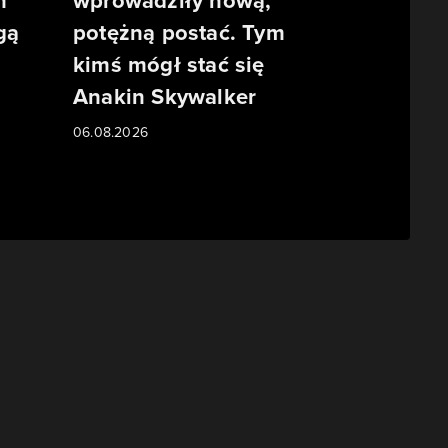
m
wprowadziły nową,
gą
potężną postać. Tym
kimś mógł stać się
Anakin Skywalker
06.08.2026