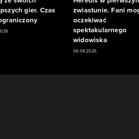
ą ze swoich
Heredis w pierwszy
epszych gier. Czas
zwiastunie. Fani mo
 ograniczony
oczekiwać
spektakularnego
2026
widowiska
06.08.2026