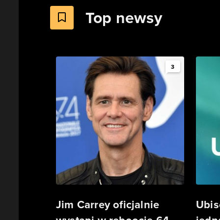
Top newsy
3
Jim Carrey oficjalnie
Ubis