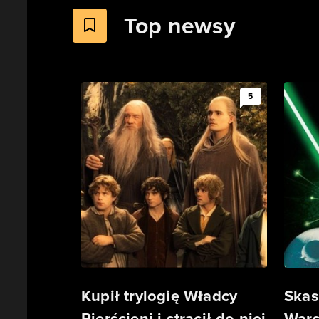
Top newsy
5
Kupił trylogię Władcy
Skas
Pierścieni i stracił do niej
Wars