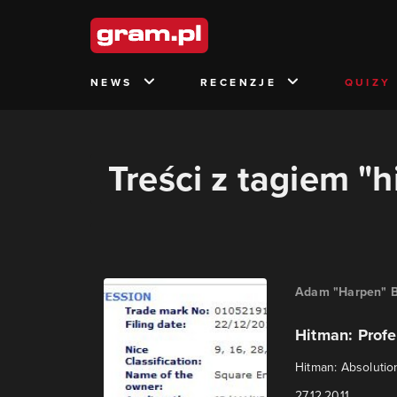
NEWS
RECENZJE
QUIZY
Treści z tagiem "
Adam "Harpen" B
Hitman: Prof
Hitman: Absolution
27.12.2011