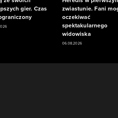
ą ze swoich
Heredis w pierwszy
epszych gier. Czas
zwiastunie. Fani mo
 ograniczony
oczekiwać
spektakularnego
2026
widowiska
06.08.2026