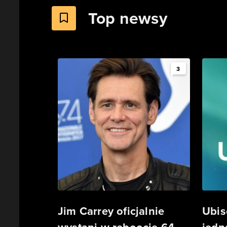
Top newsy
3
Jim Carrey oficjalnie
Ubis