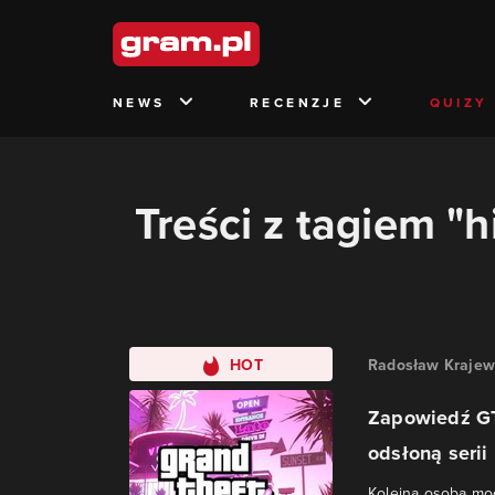
NEWS
RECENZJE
QUIZY
Treści z tagiem "
HOT
Radosław Krajew
Zapowiedź GT
odsłoną serii
Kolejna osoba mog