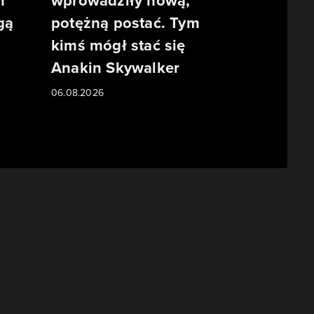
m
wprowadziły nową,
gą
potężną postać. Tym
kimś mógł stać się
Anakin Skywalker
06.08.2026