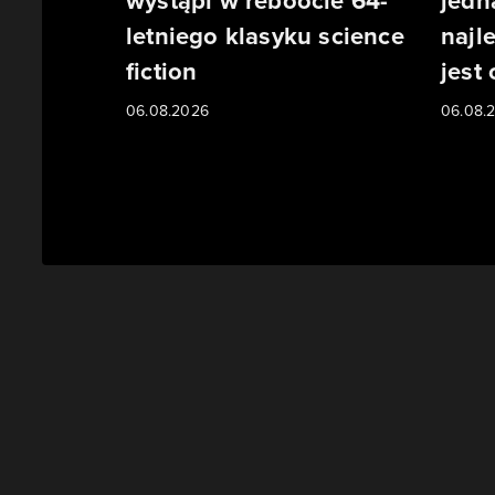
wystąpi w reboocie 64-
jedn
letniego klasyku science
najl
fiction
jest
06.08.2026
06.08.