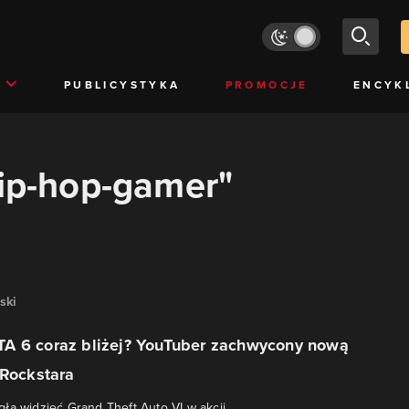
PUBLICYSTYKA
PROMOCJE
ENCYK
hip-hop-gamer"
ski
A 6 coraz bliżej? YouTuber zachwycony nową
 Rockstara
ła widzieć Grand Theft Auto VI w akcji.