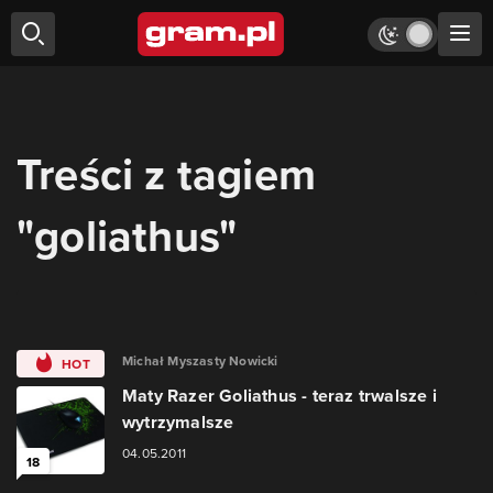
Treści z tagiem
"goliathus"
Michał Myszasty Nowicki
HOT
Maty Razer Goliathus - teraz trwalsze i
wytrzymalsze
04.05.2011
18