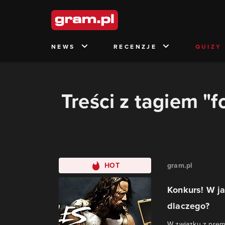
NEWS
RECENZJE
QUIZY
Treści z tagiem "
HOT
gram.pl
Konkurs! W ja
dlaczego?
W związku z premi