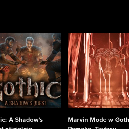
ic: A Shadow's
Marvin Mode w Goth
t oficjalnie
Remake. Twórcy