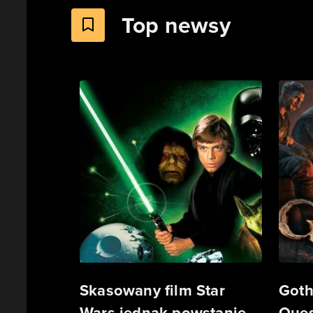
Top newsy
Skasowany film Star
Goth
Wars jednak powstanie.
Ques