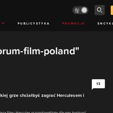
PUBLICYSTYKA
PROMOCJE
ENCYK
forum-film-poland"
13
kiej grze chciałbyś zagrać Herculesem i
erą filmu Hercules przygotowaliśmy dla was konkurs!