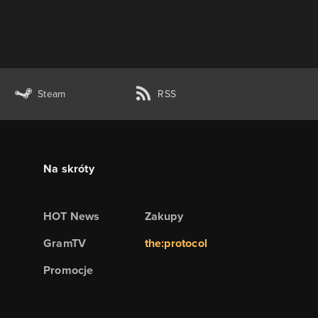
Steam
RSS
Na skróty
HOT News
Zakupy
GramTV
the:protocol
Promocje