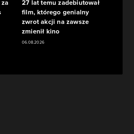
 za
27 lat temu zadebiutował
s
film, którego genialny
zwrot akcji na zawsze
o
zmienił kino
06.08.2026