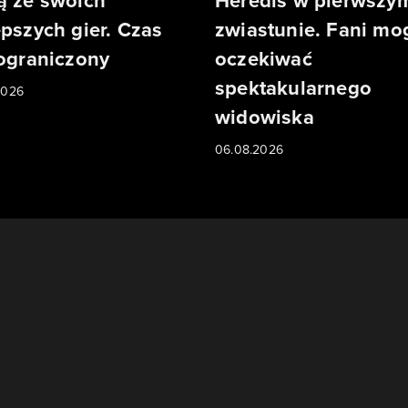
ą ze swoich
Heredis w pierwszy
epszych gier. Czas
zwiastunie. Fani mo
 ograniczony
oczekiwać
spektakularnego
2026
widowiska
06.08.2026