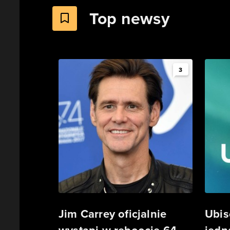
Top newsy
3
Jim Carrey oficjalnie
Ubis