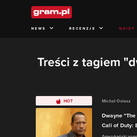
NEWS
RECENZJE
QUIZY
Treści z tagiem "
HOT
Michał Ostasz
Dwayne "The 
Call of Duty: 
Amerykański wrest