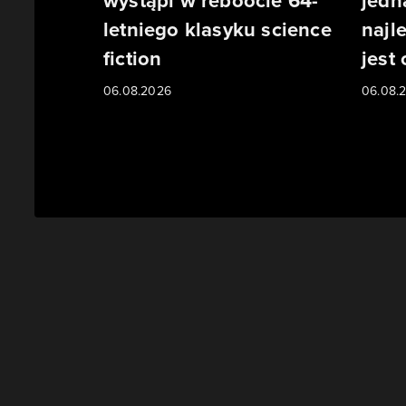
wystąpi w reboocie 64-
jedn
letniego klasyku science
najl
fiction
jest
06.08.2026
06.08.