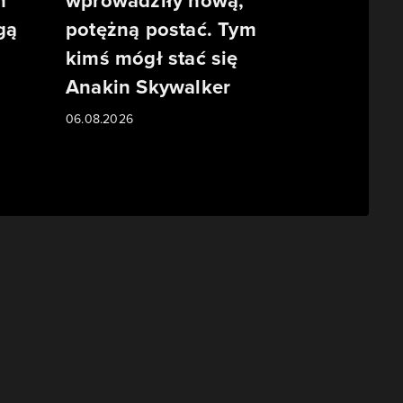
m
wprowadziły nową,
gą
potężną postać. Tym
kimś mógł stać się
Anakin Skywalker
06.08.2026