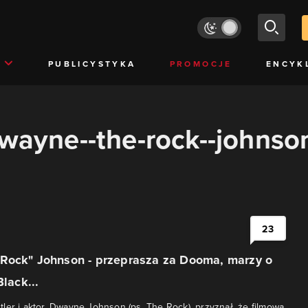
PUBLICYSTYKA
PROMOCJE
ENCYK
dwayne--the-rock--johnso
23
Rock" Johnson - przeprasza za Dooma, marzy o
Black...
ler i aktor, Dwayne Johnson (ps. The Rock), przyznał, że filmowa