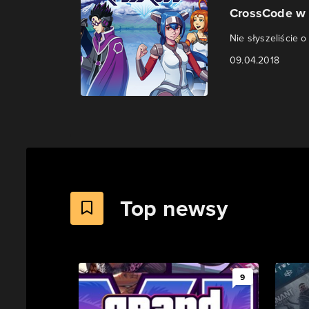
CrossCode w t
Nie słyszeliście 
09.04.2018
Top newsy
9