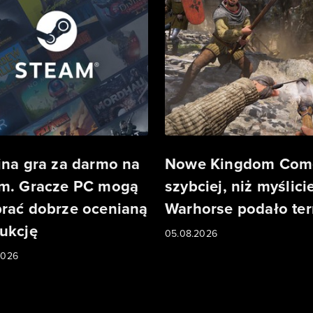
jna gra za darmo na
Nowe Kingdom Com
m. Gracze PC mogą
szybciej, niż myślicie
rać dobrze ocenianą
Warhorse podało te
ukcję
05.08.2026
2026