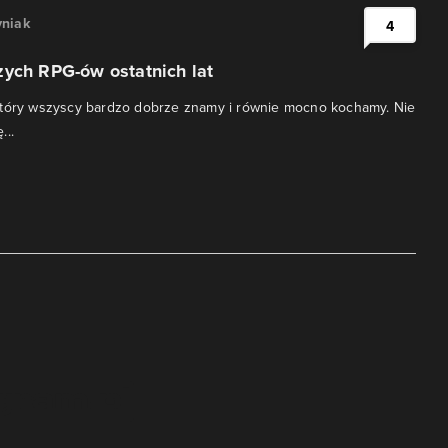
niak
4
zych RPG-ów ostatnich lat
który wszyscy bardzo dobrze znamy i równie mocno kochamy. Nie
...