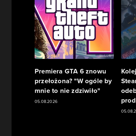
Premiera GTA 6 znowu
Kole
przełożona? "W ogóle by
Stea
mnie to nie zdziwiło"
odeb
prod
05.08.2026
05.08.