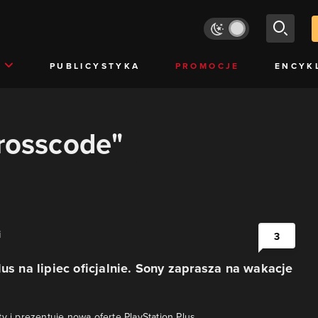
PUBLICYSTYKA
PROMOCJE
ENCYK
crosscode"
i
3
lus na lipiec oficjalnie. Sony zaprasza na wakacje
y i prezentuje nową ofertę PlayStation Plus.