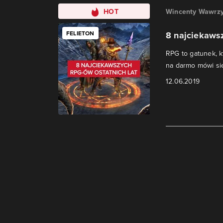
HOT
Wincenty Wawrzy
FELIETON
8 najciekaws
RPG to gatunek, 
na darmo mówi się
12.06.2019