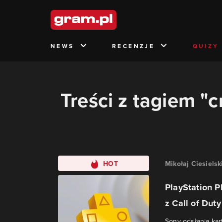
NEWS
RECENZJE
QUIZY
Treści z tagiem "
HOT
Mikołaj Ciesielsk
PlayStation P
z Call of Duty
Sony odsłania kart