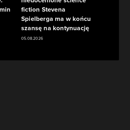
.
niedocenione science
rmin
fiction Stevena
Spielberga ma w końcu
szansę na kontynuację
05.08.2026