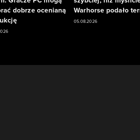
m. Gracze PC mogą
szybciej, niż myślicie
rać dobrze ocenianą
Warhorse podało te
ukcję
05.08.2026
2026