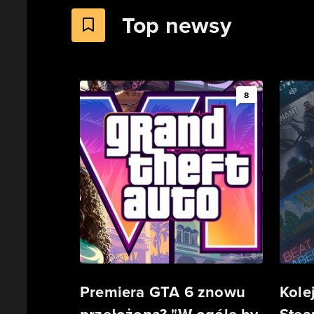
Top newsy
8
Premiera GTA 6 znowu
Kole