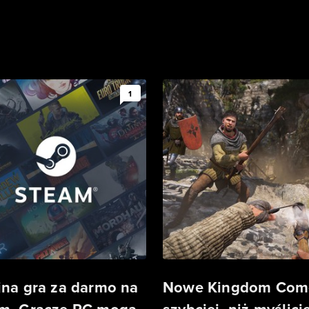
1
jna gra za darmo na
Nowe Kingdom Com