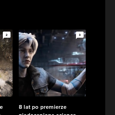
2
3
e
8 lat po premierze