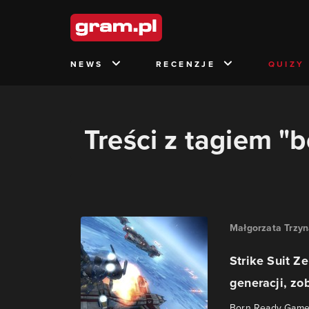
NEWS
RECENZJE
QUIZY
Treści z tagiem "
Małgorzata Trzy
Strike Suit Z
generacji, zob
Born Ready Games