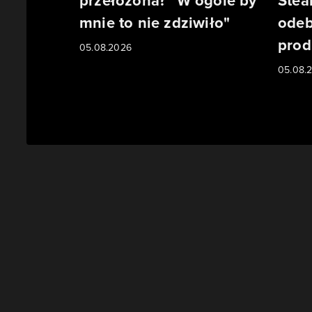
przełożona? "W ogóle by
Stea
mnie to nie zdziwiło"
odeb
prod
05.08.2026
05.08.