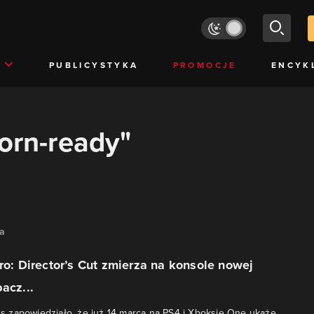
PUBLICYSTYKA
PROMOCJE
ENCYK
born-ready"
na
ero: Director’s Cut zmierza na konsole nowej
acz...
 zapowiedziało, że już 14 marca na PS4 i Xboksie One ukaże