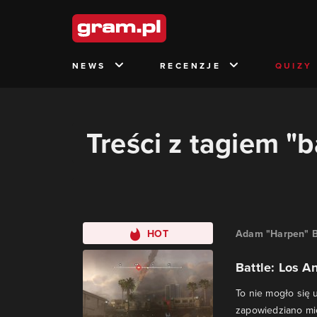
NEWS
RECENZJE
QUIZY
Treści z tagiem "b
HOT
Adam "Harpen" B
Battle: Los A
To nie mogło się u
zapowiedziano mie