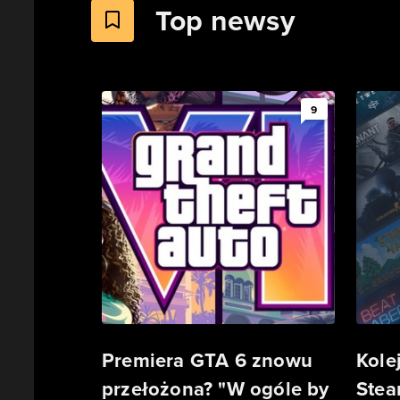
Top newsy
9
Premiera GTA 6 znowu
Kole
przełożona? "W ogóle by
Stea