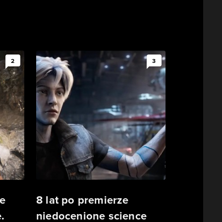
2
3
e
8 lat po premierze
.
niedocenione science