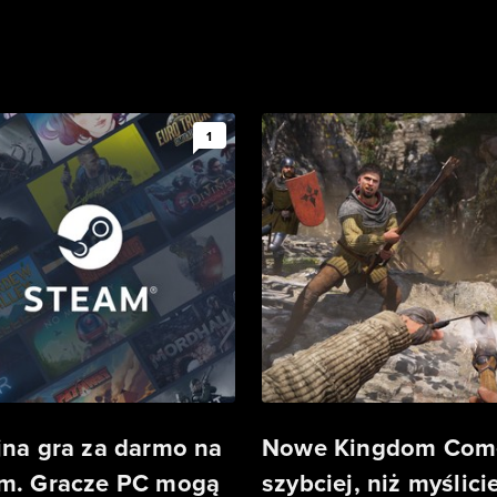
1
jna gra za darmo na
Nowe Kingdom Com
m. Gracze PC mogą
szybciej, niż myślicie