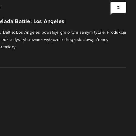
i
2
iada Battle: Los Angeles
u Battle: Los Angeles powstaje gra o tym samym tytule. Produkcja
 będzie dystrybuowana wyłącznie drogą sieciową. Znamy
premiery.